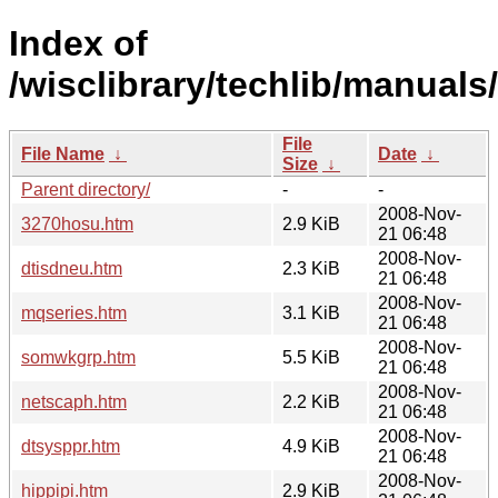
Index of
/wisclibrary/techlib/manuals
File
File Name
↓
Date
↓
Size
↓
Parent directory/
-
-
2008-Nov-
3270hosu.htm
2.9 KiB
21 06:48
2008-Nov-
dtisdneu.htm
2.3 KiB
21 06:48
2008-Nov-
mqseries.htm
3.1 KiB
21 06:48
2008-Nov-
somwkgrp.htm
5.5 KiB
21 06:48
2008-Nov-
netscaph.htm
2.2 KiB
21 06:48
2008-Nov-
dtsysppr.htm
4.9 KiB
21 06:48
2008-Nov-
hippipi.htm
2.9 KiB