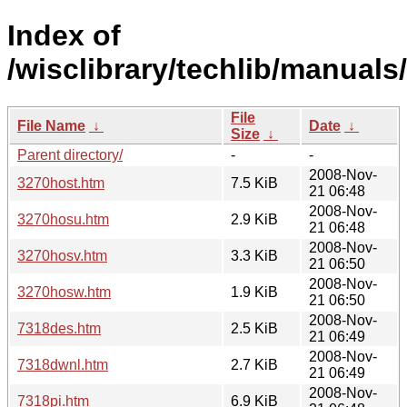
Index of
/wisclibrary/techlib/manuals
File
File Name
↓
Date
↓
Size
↓
Parent directory/
-
-
2008-Nov-
3270host.htm
7.5 KiB
21 06:48
2008-Nov-
3270hosu.htm
2.9 KiB
21 06:48
2008-Nov-
3270hosv.htm
3.3 KiB
21 06:50
2008-Nov-
3270hosw.htm
1.9 KiB
21 06:50
2008-Nov-
7318des.htm
2.5 KiB
21 06:49
2008-Nov-
7318dwnl.htm
2.7 KiB
21 06:49
2008-Nov-
7318pi.htm
6.9 KiB