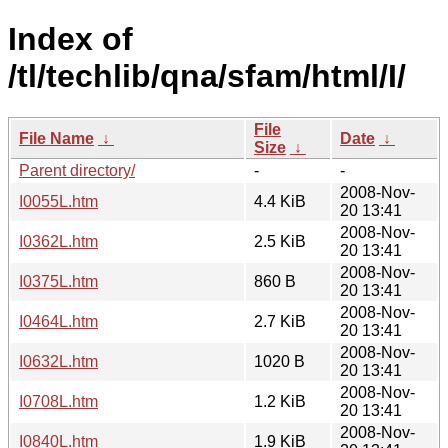
Index of
/tl/techlib/qna/sfam/html/I/
File
File Name
↓
Date
↓
Size
↓
Parent directory/
-
-
2008-Nov-
I0055L.htm
4.4 KiB
20 13:41
2008-Nov-
I0362L.htm
2.5 KiB
20 13:41
2008-Nov-
I0375L.htm
860 B
20 13:41
2008-Nov-
I0464L.htm
2.7 KiB
20 13:41
2008-Nov-
I0632L.htm
1020 B
20 13:41
2008-Nov-
I0708L.htm
1.2 KiB
20 13:41
2008-Nov-
I0840L.htm
1.9 KiB