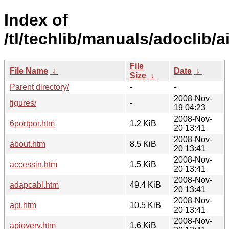
Index of
/tl/techlib/manuals/adoclib/
File
File Name
↓
Date
↓
Size
↓
Parent directory/
-
-
2008-Nov-
figures/
-
19 04:23
2008-Nov-
6portpor.htm
1.2 KiB
20 13:41
2008-Nov-
about.htm
8.5 KiB
20 13:41
2008-Nov-
accessin.htm
1.5 KiB
20 13:41
2008-Nov-
adapcabl.htm
49.4 KiB
20 13:41
2008-Nov-
api.htm
10.5 KiB
20 13:41
2008-Nov-
apioverv.htm
1.6 KiB