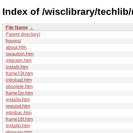
Index of /wisclibrary/techlib
File Name
↓
Parent directory/
figures/
about.htm
swautoin.htm
migratin.htm
installr.htm
frame19t.htm
introbad.htm
obsolete.htm
frame1to.htm
installq.htm
requisit.htm
introbac.htm
frame16t.htm
installp.htm
glossary.htm