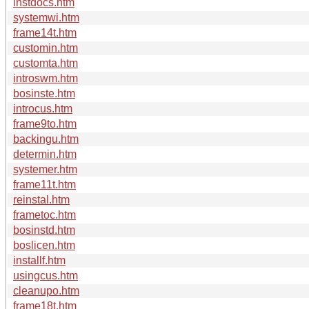
instdocs.htm
systemwi.htm
frame14t.htm
customin.htm
customta.htm
introswm.htm
bosinste.htm
introcus.htm
frame9to.htm
backingu.htm
determin.htm
systemer.htm
frame11t.htm
reinstal.htm
frametoc.htm
bosinstd.htm
boslicen.htm
installf.htm
usingcus.htm
cleanupo.htm
frame18t.htm