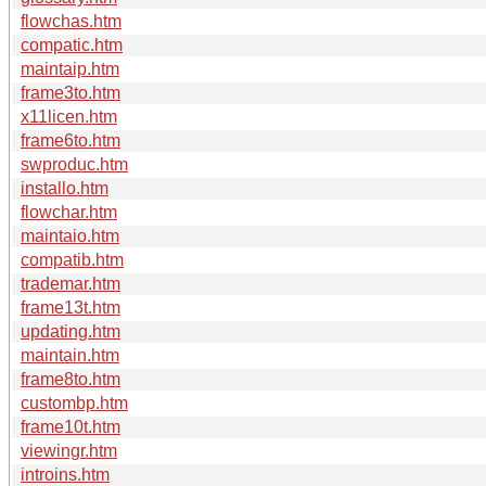
flowchas.htm
compatic.htm
maintaip.htm
frame3to.htm
x11licen.htm
frame6to.htm
swproduc.htm
installo.htm
flowchar.htm
maintaio.htm
compatib.htm
trademar.htm
frame13t.htm
updating.htm
maintain.htm
frame8to.htm
custombp.htm
frame10t.htm
viewingr.htm
introins.htm