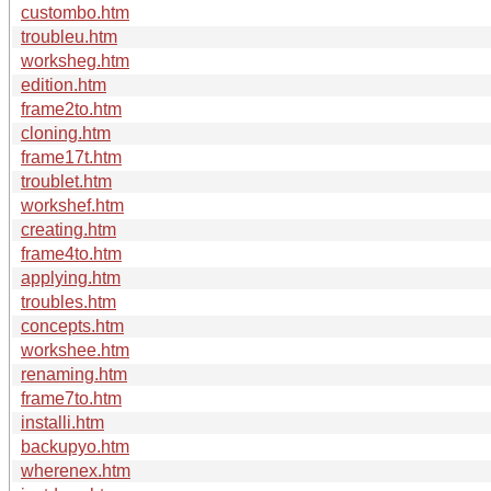
custombo.htm
troubleu.htm
worksheg.htm
edition.htm
frame2to.htm
cloning.htm
frame17t.htm
troublet.htm
workshef.htm
creating.htm
frame4to.htm
applying.htm
troubles.htm
concepts.htm
workshee.htm
renaming.htm
frame7to.htm
installi.htm
backupyo.htm
wherenex.htm