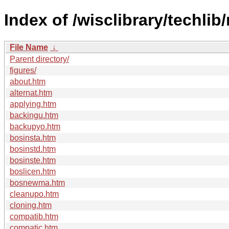
Index of /wisclibrary/techlib
File Name
↓
Parent directory/
figures/
about.htm
alternat.htm
applying.htm
backingu.htm
backupyo.htm
bosinsta.htm
bosinstd.htm
bosinste.htm
boslicen.htm
bosnewma.htm
cleanupo.htm
cloning.htm
compatib.htm
compatic.htm