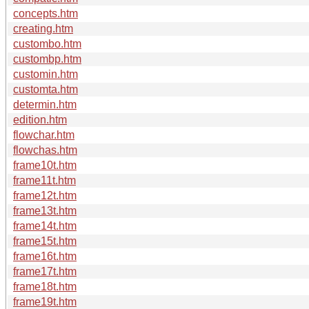
concepts.htm
creating.htm
custombo.htm
custombp.htm
customin.htm
customta.htm
determin.htm
edition.htm
flowchar.htm
flowchas.htm
frame10t.htm
frame11t.htm
frame12t.htm
frame13t.htm
frame14t.htm
frame15t.htm
frame16t.htm
frame17t.htm
frame18t.htm
frame19t.htm