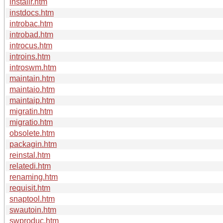
installr.htm
instdocs.htm
introbac.htm
introbad.htm
introcus.htm
introins.htm
introswm.htm
maintain.htm
maintaio.htm
maintaip.htm
migratin.htm
migratio.htm
obsolete.htm
packagin.htm
reinstal.htm
relatedi.htm
renaming.htm
requisit.htm
snaptool.htm
swautoin.htm
swproduc.htm