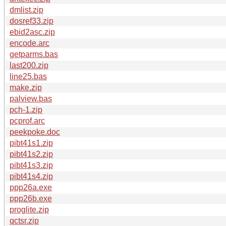
dmlist.zip
dosref33.zip
ebid2asc.zip
encode.arc
getparms.bas
last200.zip
line25.bas
make.zip
palview.bas
pch-1.zip
pcprof.arc
peekpoke.doc
pibt41s1.zip
pibt41s2.zip
pibt41s3.zip
pibt41s4.zip
ppp26a.exe
ppp26b.exe
proglite.zip
qctsr.zip