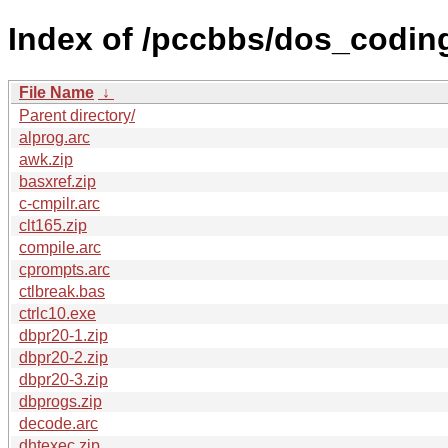
Index of /pccbbs/dos_codin
File Name
↓
Parent directory/
alprog.arc
awk.zip
basxref.zip
c-cmpilr.arc
clt165.zip
compile.arc
cprompts.arc
ctlbreak.bas
ctrlc10.exe
dbpr20-1.zip
dbpr20-2.zip
dbpr20-3.zip
dbprogs.zip
decode.arc
dhtexec.zip