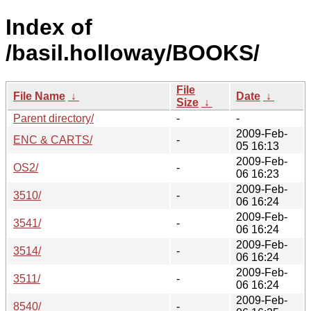
Index of
/basil.holloway/BOOKS/
File
File Name
↓
Date
↓
Size
↓
Parent directory/
-
-
2009-Feb-
ENC & CARTS/
-
05 16:13
2009-Feb-
OS2/
-
06 16:23
2009-Feb-
3510/
-
06 16:24
2009-Feb-
3541/
-
06 16:24
2009-Feb-
3514/
-
06 16:24
2009-Feb-
3511/
-
06 16:24
2009-Feb-
8540/
-