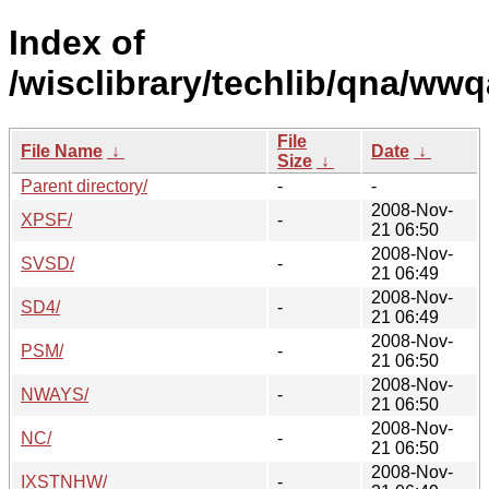
Index of
/wisclibrary/techlib/qna/wwq
File
File Name
↓
Date
↓
Size
↓
Parent directory/
-
-
2008-Nov-
XPSF/
-
21 06:50
2008-Nov-
SVSD/
-
21 06:49
2008-Nov-
SD4/
-
21 06:49
2008-Nov-
PSM/
-
21 06:50
2008-Nov-
NWAYS/
-
21 06:50
2008-Nov-
NC/
-
21 06:50
2008-Nov-
IXSTNHW/
-