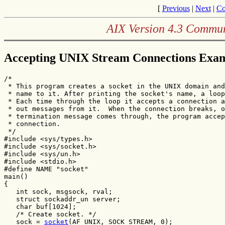
[
Previous
|
Next
|
Co
AIX Version 4.3 Commu
Accepting UNIX Stream Connections Exa
/*

 * This program creates a socket in the UNIX domain and
 * name to it. After printing the socket's name, a loop
 * Each time through the loop it accepts a connection a
 * out messages from it.  When the connection breaks, o
 * termination message comes through, the program accep
 * connection.

 */

#include <sys/types.h>

#include <sys/socket.h>

#include <sys/un.h>

#include <stdio.h>

#define NAME "socket"

main()

{  

   int sock, msgsock, rval;

   struct sockaddr_un server;

   char buf[1024];

   /* Create socket. */

   sock = 
socket
(AF_UNIX, SOCK_STREAM, 0);
