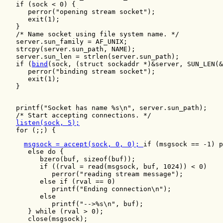
   if (sock < 0) {

      perror("opening stream socket");

      exit(1);

   }

   /* Name socket using file system name. */

   server.sun_family = AF_UNIX;

   strcpy(server.sun_path, NAME);

   server.sun_len = strlen(server.sun_path);

   if (
bind
(sock, (struct sockaddr *)&server, SUN_LEN(&
      perror("binding stream socket");

      exit(1);

   }

   printf("Socket has name %s\n", server.sun_path);

   /* Start accepting connections. */

listen(sock, 5);
   for (;;) {
msgsock = accept(sock, 0, 0); 
if (msgsock == -1) p
      else do {

         bzero(buf, sizeof(buf));

         if ((rval = read(msgsock, buf, 1024)) < 0)

            perror("reading stream message");

         else if (rval == 0)

            printf("Ending connection\n");

         else

            printf("-->%s\n", buf);

      } while (rval > 0);

      close(msgsock);
