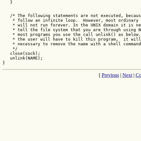
   }

   /* The following statements are not executed, becaus
    * follow an infinite loop.  However, most ordinary 
    * will not run forever. In the UNIX domain it is ne
    * tell the file system that you are through using N
    * most programs you use the call unlink() as below.
    * the user will have to kill this program,  it will
    * necessary to remove the name with a shell command
    */

   close(sock);

   unlink(NAME);

}
[
Previous
|
Next
|
Co