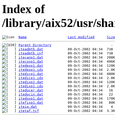
Index of
/library/aix52/usr/s
Name
Last modified
Size
Parent Directory
iteadmtb.dat
iteadmtb.inf
itecanp1.dat
itecoxp1.dat
itedexp1.dat
itedexp1.idx
itedicp1.dat
itedicp1.idx
itedixp1.dat
itedixp1.idx
itedocer.dat
itedocin.dat
itedoxp1.dat
itefixp1.dat
iteiq.dat
itetaf.tcf