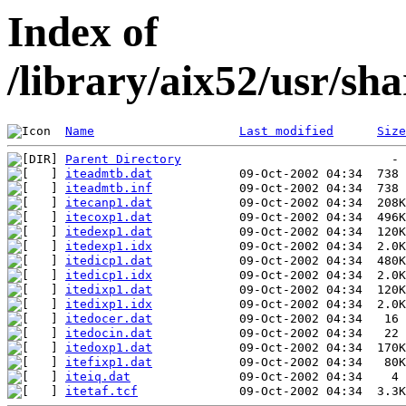
Index of
/library/aix52/usr/s
Name
Last modified
Size
Parent Directory
iteadmtb.dat
iteadmtb.inf
itecanp1.dat
itecoxp1.dat
itedexp1.dat
itedexp1.idx
itedicp1.dat
itedicp1.idx
itedixp1.dat
itedixp1.idx
itedocer.dat
itedocin.dat
itedoxp1.dat
itefixp1.dat
iteiq.dat
itetaf.tcf