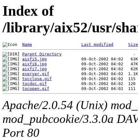
Index of
/library/aix52/usr/sha
Name
Last modified
Size
Parent Directory
aixfi5.jpg
aixfi6.jpg
aixfi7.jpg
eserver.gif
tocclose.gif
tocdoc.gif
tocopen.gif
Apache/2.0.54 (Unix) mod_
mod_pubcookie/3.3.0a DAV/2
Port 80