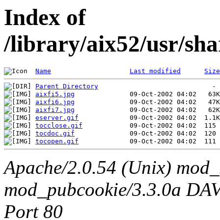
Index of
/library/aix52/usr/sha
Name
Last modified
Size
Parent Directory
aixfi5.jpg
aixfi6.jpg
aixfi7.jpg
eserver.gif
tocclose.gif
tocdoc.gif
tocopen.gif
Apache/2.0.54 (Unix) mod_
mod_pubcookie/3.3.0a DAV/2
Port 80