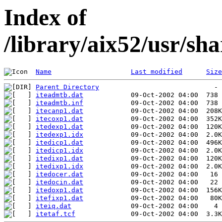
Index of
/library/aix52/usr/s
Name
Last modified
Size
Parent Directory
iteadmtb.dat
iteadmtb.inf
itecanp1.dat
itecoxp1.dat
itedexp1.dat
itedexp1.idx
itedicp1.dat
itedicp1.idx
itedixp1.dat
itedixp1.idx
itedocer.dat
itedocin.dat
itedoxp1.dat
itefixp1.dat
iteiq.dat
itetaf.tcf