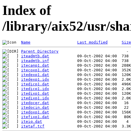
Index of
/library/aix52/usr/s
Name
Last modified
Size
Parent Directory
iteadmtb.dat
iteadmtb.inf
itecanp1.dat
itecoxp1.dat
itedexp1.dat
itedexp1.idx
itedicp1.dat
itedicp1.idx
itedixp1.dat
itedixp1.idx
itedocer.dat
itedocin.dat
itedoxp1.dat
itefixp1.dat
iteiq.dat
itetaf.tcf