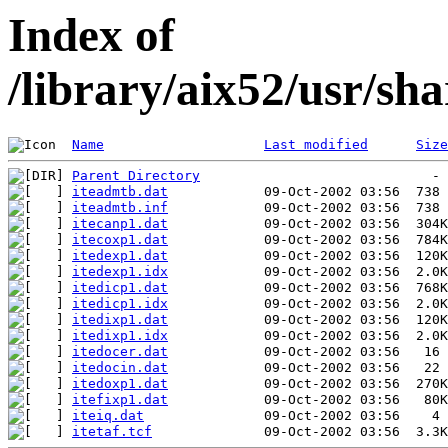
Index of
/library/aix52/usr/s
Name
Last modified
Size
Parent Directory
iteadmtb.dat
iteadmtb.inf
itecanp1.dat
itecoxp1.dat
itedexp1.dat
itedexp1.idx
itedicp1.dat
itedicp1.idx
itedixp1.dat
itedixp1.idx
itedocer.dat
itedocin.dat
itedoxp1.dat
itefixp1.dat
iteiq.dat
itetaf.tcf