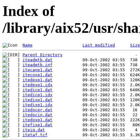
Index of
/library/aix52/usr/s
Name
Last modified
Size
Parent Directory
iteadmtb.dat
iteadmtb.inf
itecanp1.dat
itecoxp1.dat
itedexp1.dat
itedexp1.idx
itedicp1.dat
itedicp1.idx
itedixp1.dat
itedixp1.idx
itedocer.dat
itedocin.dat
itedoxp1.dat
itefixp1.dat
iteiq.dat
itetaf.tcf