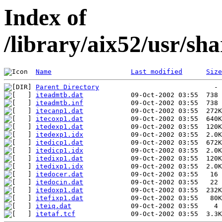
Index of
/library/aix52/usr/s
Name
Last modified
Size
Parent Directory
iteadmtb.dat
iteadmtb.inf
itecanp1.dat
itecoxp1.dat
itedexp1.dat
itedexp1.idx
itedicp1.dat
itedicp1.idx
itedixp1.dat
itedixp1.idx
itedocer.dat
itedocin.dat
itedoxp1.dat
itefixp1.dat
iteiq.dat
itetaf.tcf