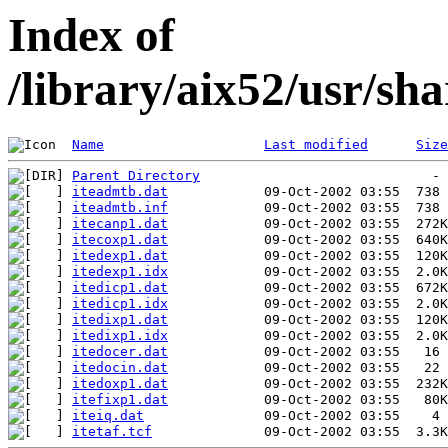
Index of
/library/aix52/usr/s
Name
Last modified
Size
Parent Directory
iteadmtb.dat
iteadmtb.inf
itecanp1.dat
itecoxp1.dat
itedexp1.dat
itedexp1.idx
itedicp1.dat
itedicp1.idx
itedixp1.dat
itedixp1.idx
itedocer.dat
itedocin.dat
itedoxp1.dat
itefixp1.dat
iteiq.dat
itetaf.tcf