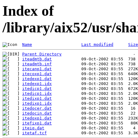
Index of
/library/aix52/usr/s
Name
Last modified
Size
Parent Directory
iteadmtb.dat
iteadmtb.inf
itecanp1.dat
itecoxp1.dat
itedexp1.dat
itedexp1.idx
itedicp1.dat
itedicp1.idx
itedixp1.dat
itedixp1.idx
itedocer.dat
itedocin.dat
itedoxp1.dat
itefixp1.dat
iteiq.dat
itetaf.tcf