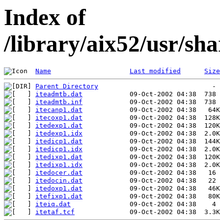
Index of
/library/aix52/usr/s
Name
Last modified
Size
Parent Directory
iteadmtb.dat
iteadmtb.inf
itecanp1.dat
itecoxp1.dat
itedexp1.dat
itedexp1.idx
itedicp1.dat
itedicp1.idx
itedixp1.dat
itedixp1.idx
itedocer.dat
itedocin.dat
itedoxp1.dat
itefixp1.dat
iteiq.dat
itetaf.tcf