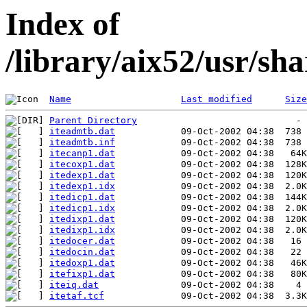
Index of
/library/aix52/usr/s
Name
Last modified
Size
Parent Directory
iteadmtb.dat
iteadmtb.inf
itecanp1.dat
itecoxp1.dat
itedexp1.dat
itedexp1.idx
itedicp1.dat
itedicp1.idx
itedixp1.dat
itedixp1.idx
itedocer.dat
itedocin.dat
itedoxp1.dat
itefixp1.dat
iteiq.dat
itetaf.tcf