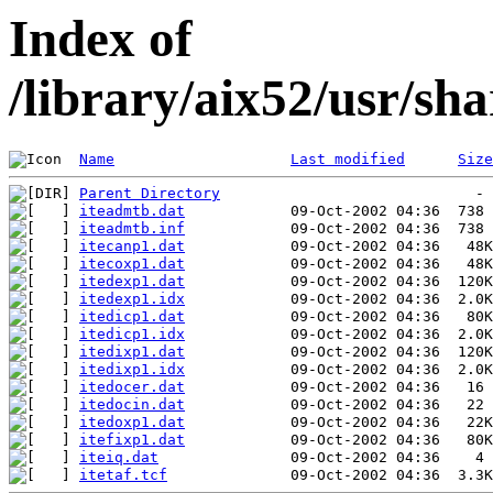
Index of
/library/aix52/usr/sh
Name
Last modified
Size
Parent Directory
iteadmtb.dat
iteadmtb.inf
itecanp1.dat
itecoxp1.dat
itedexp1.dat
itedexp1.idx
itedicp1.dat
itedicp1.idx
itedixp1.dat
itedixp1.idx
itedocer.dat
itedocin.dat
itedoxp1.dat
itefixp1.dat
iteiq.dat
itetaf.tcf