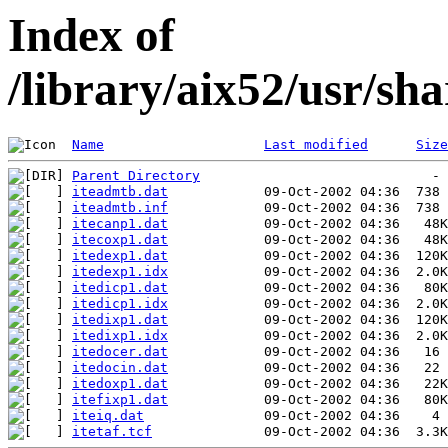
Index of
/library/aix52/usr/sh
Name
Last modified
Size
Parent Directory
iteadmtb.dat
iteadmtb.inf
itecanp1.dat
itecoxp1.dat
itedexp1.dat
itedexp1.idx
itedicp1.dat
itedicp1.idx
itedixp1.dat
itedixp1.idx
itedocer.dat
itedocin.dat
itedoxp1.dat
itefixp1.dat
iteiq.dat
itetaf.tcf