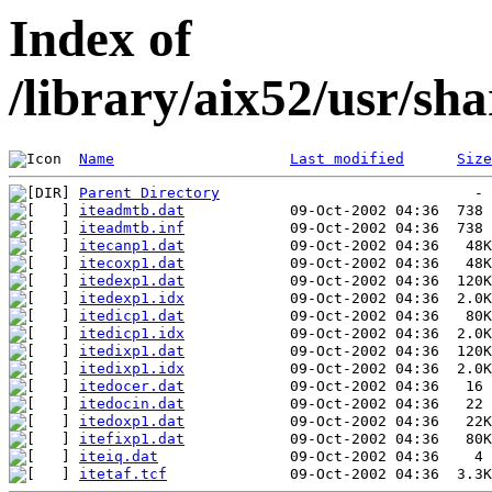
Index of
/library/aix52/usr/sh
Name
Last modified
Size
Parent Directory
iteadmtb.dat
iteadmtb.inf
itecanp1.dat
itecoxp1.dat
itedexp1.dat
itedexp1.idx
itedicp1.dat
itedicp1.idx
itedixp1.dat
itedixp1.idx
itedocer.dat
itedocin.dat
itedoxp1.dat
itefixp1.dat
iteiq.dat
itetaf.tcf