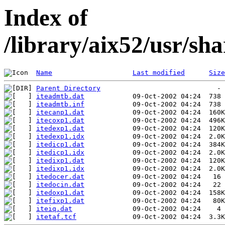
Index of
/library/aix52/usr/s
Name
Last modified
Size
Parent Directory
iteadmtb.dat
iteadmtb.inf
itecanp1.dat
itecoxp1.dat
itedexp1.dat
itedexp1.idx
itedicp1.dat
itedicp1.idx
itedixp1.dat
itedixp1.idx
itedocer.dat
itedocin.dat
itedoxp1.dat
itefixp1.dat
iteiq.dat
itetaf.tcf