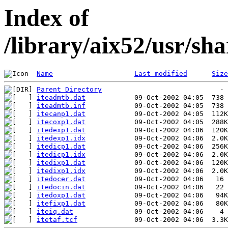
Index of
/library/aix52/usr/s
Name
Last modified
Size
Parent Directory
iteadmtb.dat
iteadmtb.inf
itecanp1.dat
itecoxp1.dat
itedexp1.dat
itedexp1.idx
itedicp1.dat
itedicp1.idx
itedixp1.dat
itedixp1.idx
itedocer.dat
itedocin.dat
itedoxp1.dat
itefixp1.dat
iteiq.dat
itetaf.tcf