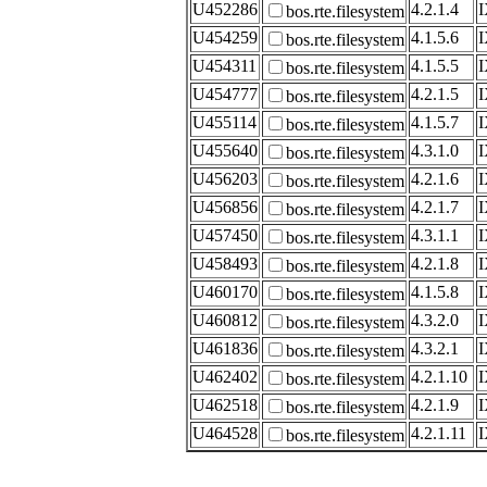
U452286
4.2.1.4
bos.rte.filesystem
U454259
4.1.5.6
I
bos.rte.filesystem
U454311
4.1.5.5
bos.rte.filesystem
U454777
4.2.1.5
I
bos.rte.filesystem
U455114
4.1.5.7
bos.rte.filesystem
U455640
4.3.1.0
I
bos.rte.filesystem
U456203
4.2.1.6
I
bos.rte.filesystem
U456856
4.2.1.7
I
bos.rte.filesystem
U457450
4.3.1.1
I
bos.rte.filesystem
U458493
4.2.1.8
bos.rte.filesystem
U460170
4.1.5.8
bos.rte.filesystem
U460812
4.3.2.0
bos.rte.filesystem
U461836
4.3.2.1
bos.rte.filesystem
U462402
4.2.1.10
bos.rte.filesystem
U462518
4.2.1.9
bos.rte.filesystem
U464528
4.2.1.11
bos.rte.filesystem