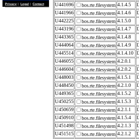
U441696
4.1.4.5
Privacy
|
Legal
|
Contact
bos.rte.filesystem
U441966
4.1.4.6
bos.rte.filesystem
U442225
4.1.5.0
bos.rte.filesystem
U443196
4.1.4.7
bos.rte.filesystem
U443365
4.1.4.8
bos.rte.filesystem
U444064
4.1.4.9
I
bos.rte.filesystem
U445514
4.1.4.10
I
bos.rte.filesystem
U446055
4.2.0.1
bos.rte.filesystem
U446604
4.2.0.2
bos.rte.filesystem
U448003
4.1.5.1
bos.rte.filesystem
U448450
4.2.1.0
I
bos.rte.filesystem
U449365
4.1.5.2
I
bos.rte.filesystem
U450255
4.1.5.3
bos.rte.filesystem
U450659
4.2.1.1
bos.rte.filesystem
U450910
4.1.5.4
I
bos.rte.filesystem
U451498
4.2.1.3
I
bos.rte.filesystem
U451515
4.2.1.2
bos.rte.filesystem