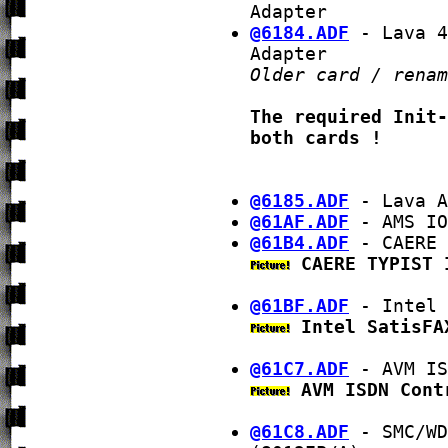
Adapter
@6184.ADF
- Lava 4
Adapter
Older card / renam
The required Init-
both cards !
@6185.ADF
- Lava A
@61AF.ADF
- AMS IO
@61B4.ADF
- CAERE 
CAERE TYPIST 
@61BF.ADF
- Intel 
Intel SatisFA
@61C7.ADF
- AVM IS
AVM ISDN Cont
@61C8.ADF
- SMC/WD