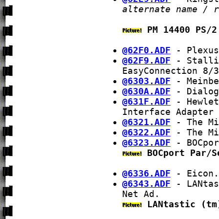
alternate name / r
PM 14400 PS/2
@62F0.ADF
- Plexus
@62F9.ADF
- Stalli
EasyConnection 8/3
@6303.ADF
- Meinbe
@630A.ADF
- Dialog
@631F.ADF
- Hewlet
Interface Adapter
@6321.ADF
- The Mi
@6322.ADF
- The Mi
@6323.ADF
- BOCpor
BOCport Par/S
@6336.ADF
- Eicon.
@6343.ADF
- LANtas
Net Ad.
LANtastic (tm