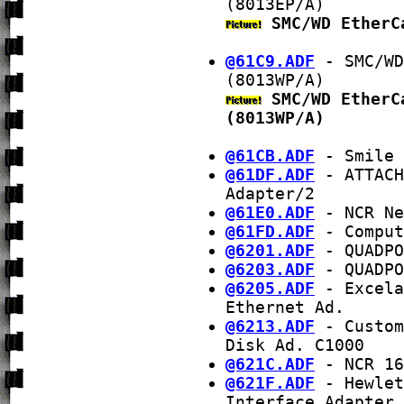
(8013EP/A)
SMC/WD EtherC
@61C9.ADF
- SMC/WD
(8013WP/A)
SMC/WD EtherC
(8013WP/A)
@61CB.ADF
- Smile 
@61DF.ADF
- ATTACH
Adapter/2
@61E0.ADF
- NCR Ne
@61FD.ADF
- Comput
@6201.ADF
- QUADPO
@6203.ADF
- QUADPO
@6205.ADF
- Excela
Ethernet Ad.
@6213.ADF
- Custom
Disk Ad. C1000
@621C.ADF
- NCR 16
@621F.ADF
- Hewlet
Interface Adapter