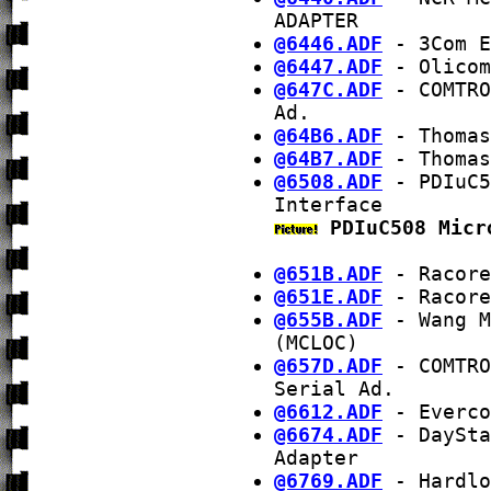
ADAPTER
@6446.ADF
- 3Com E
@6447.ADF
- Olicom
@647C.ADF
- COMTRO
Ad.
@64B6.ADF
- Thomas
@64B7.ADF
- Thomas
@6508.ADF
- PDIuC5
Interface
PDIuC508 Micr
@651B.ADF
- Racore
@651E.ADF
- Racore
@655B.ADF
- Wang M
(MCLOC)
@657D.ADF
- COMTRO
Serial Ad.
@6612.ADF
- Everco
@6674.ADF
- DaySta
Adapter
@6769.ADF
- Hardlo