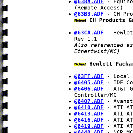
@638A.ADF
- Equino
(Remote Access)
@63B3.ADF
- CH Pro
CH Products G
@63CA.ADF
- Hewlet
Rev 1.1
Also referenced as
Ethertwist/MC)
Hewlett Packa
@63FF.ADF
- Local 
@6405.ADF
- IDE Co
@6406.ADF
- AT&T G
Controller/MC
@6407.ADF
- Avanst
@6410.ADF
- ATI AT
@6413.ADF
- ATI AT
@6416.ADF
- ATI AT
@6419.ADF
- ATI AT
@6440.ADF
- NCR MC