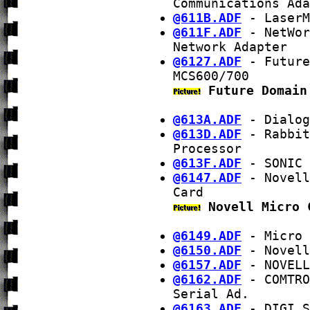
Communications Ada
@611B.ADF
- LaserM
@611F.ADF
- NetWor
Network Adapter
@6127.ADF
- Future
MCS600/700
Future Domain
@613A.ADF
- Dialog
@613D.ADF
- Rabbit
Processor
@613F.ADF
- SONIC 
@6147.ADF
- Novell
Card
Novell Micro 
@6149.ADF
- Micro 
@6150.ADF
- Novell
@6157.ADF
- NOVELL
@6162.ADF
- COMTRO
Serial Ad.
@6163.ADF
- DIGI S