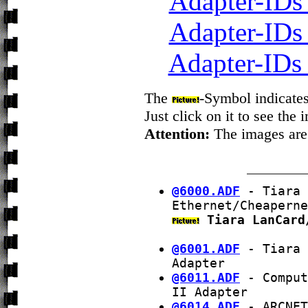
Adapter-IDs
Adapter-IDs
Adapter-IDs
The
-Symbol indicates:
Just click on it to see the 
Attention:
The images are o
@6000.ADF
- Tiara 
Ethernet/Cheaperne
Tiara LanCard
@6001.ADF
- Tiara 
Adapter
@6011.ADF
- Comput
II Adapter
@6014.ADF
- ARCNET