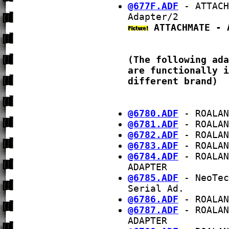
@677F.ADF
- ATTACH
Adapter/2
ATTACHMATE - 
(The following ada
are functionally i
different brand)
@6780.ADF
- ROALAN
@6781.ADF
- ROALAN
@6782.ADF
- ROALAN
@6783.ADF
- ROALAN
@6784.ADF
- ROALAN
ADAPTER
@6785.ADF
- NeoTec
Serial Ad.
@6786.ADF
- ROALAN
@6787.ADF
- ROALAN
ADAPTER