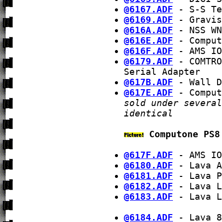
@6167.ADF
- S-S Te
@6169.ADF
- Gravis
@616A.ADF
- NSS WN
@616E.ADF
- Comput
@616F.ADF
- AMS IO
@6179.ADF
- COMTRO
Serial Adapter
@617B.ADF
- Wall D
@617E.ADF
- Comput
sold under several
identical
Computone PS8
@617F.ADF
- AMS IO
@6180.ADF
- Lava A
@6181.ADF
- Lava P
@6182.ADF
- Lava L
@6183.ADF
- Lava L
@6184.ADF
- Lava 8