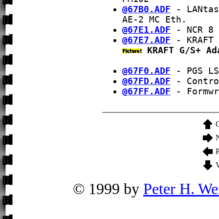
@67B0.ADF
- LANtas
AE-2 MC Eth.
@67E1.ADF
- NCR 8 
@67E7.ADF
- KRAFT 
KRAFT G/S+ Ad
@67F0.ADF
- PGS LS
@67FD.ADF
- Contro
@67FF.ADF
- Formwr
P
© 1999 by
Peter H. We