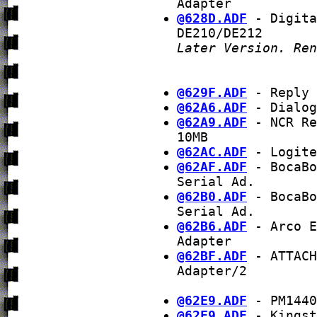
Adapter
@628D.ADF
- Digita
DE210/DE212
Later Version. Ren
@629F.ADF
- Reply 
@62A6.ADF
- Dialog
@62A9.ADF
- NCR Re
10MB
@62AC.ADF
- Logite
@62AF.ADF
- BocaBo
Serial Ad.
@62B0.ADF
- BocaBo
Serial Ad.
@62B6.ADF
- Arco E
Adapter
@62BF.ADF
- ATTACH
Adapter/2
@62E9.ADF
- PM1440
@62E9.ADF
- Kingst