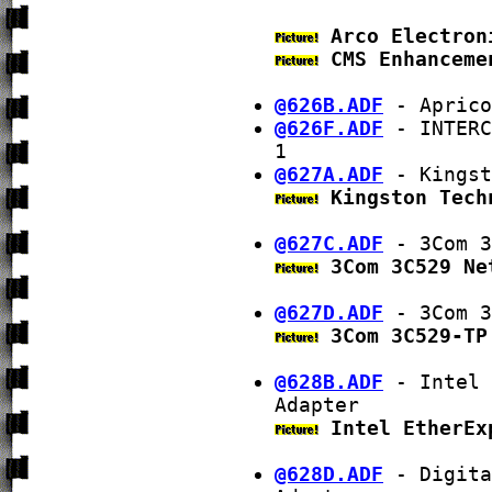
Arco Electron
CMS Enhanceme
@626B.ADF
- Aprico
@626F.ADF
- INTERC
1
@627A.ADF
- Kingst
Kingston Tech
@627C.ADF
- 3Com 3
3Com 3C529 Ne
@627D.ADF
- 3Com 3
3Com 3C529-TP
@628B.ADF
- Intel 
Adapter
Intel EtherEx
@628D.ADF
- Digita