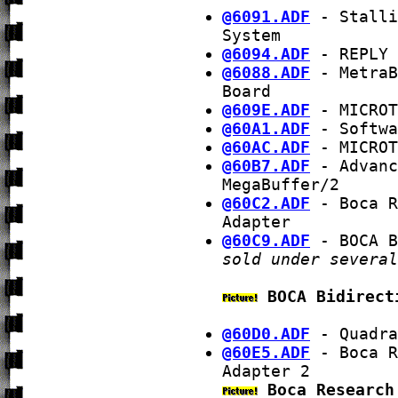
@6091.ADF
- Stalli
System
@6094.ADF
- REPLY 
@6088.ADF
- MetraB
Board
@609E.ADF
- MICROT
@60A1.ADF
- Softwa
@60AC.ADF
- MICROT
@60B7.ADF
- Advanc
MegaBuffer/2
@60C2.ADF
- Boca R
Adapter
@60C9.ADF
- BOCA B
sold under several
BOCA Bidirect
@60D0.ADF
- Quadra
@60E5.ADF
- Boca R
Adapter 2
Boca Research