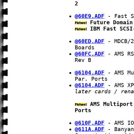
2
@60E9.ADF
- Fast S
Future Domain
IBM Fast SCSI
@60ED.ADF
- MDCB/2
Boards
@60FC.ADF
- AMS RS
Rev B
@6104.ADF
- AMS Mu
Par. Ports
@6104.ADF
- AMS XP
later cards / rena
AMS Multiport
Ports
@610F.ADF
- AMS IO
@611A.ADF
- Banyan