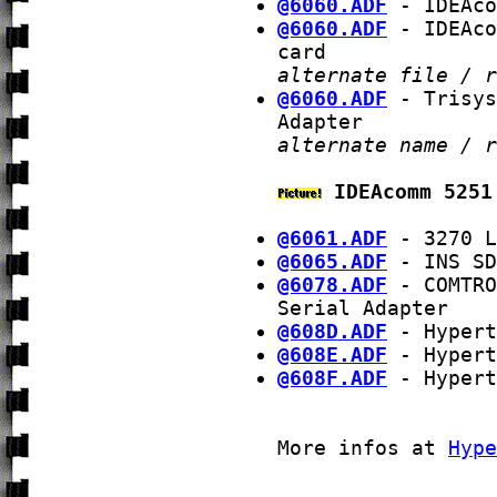
@6060.ADF
- IDEAco
@6060.ADF
- IDEAco
card
alternate file / r
@6060.ADF
- Trisys
Adapter
alternate name / r
IDEAcomm 5251
@6061.ADF
- 3270 L
@6065.ADF
- INS SD
@6078.ADF
- COMTRO
Serial Adapter
@608D.ADF
- Hypert
@608E.ADF
- Hypert
@608F.ADF
- Hypert
More infos at
Hype